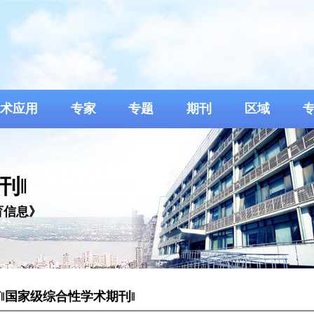
术应用
专家
专题
期刊
区域
刊‖
育信息》
‖国家级综合性学术期刊‖